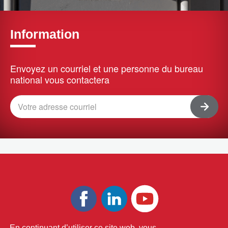
Information
Envoyez un courriel et une personne du bureau
national vous contactera
En continuant d’utiliser ce site web, vous