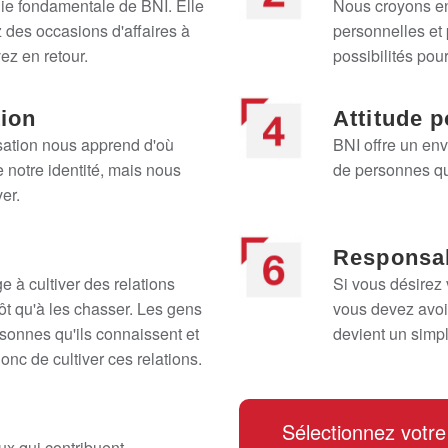
hie fondamentale de BNI. Elle
Nous croyons en
 des occasions d'affaires à
personnelles et 
ez en retour.
possibilités pou
tion
Attitude p
isation nous apprend d'où
BNI offre un en
 notre identité, mais nous
de personnes qui
er.
Responsab
 à cultiver des relations
Si vous désirez
t qu'à les chasser. Les gens
vous devez avoir
rsonnes qu'ils connaissent et
devient un simpl
 donc de cultiver ces relations.
Sélectionnez votre
ux qui contribuent.